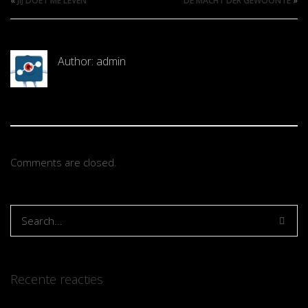
«
JIJ DOET ME LEVEN
DE MACHT DER GEWOONTE
»
Author:
admin
Comments are closed.
Recente reacties